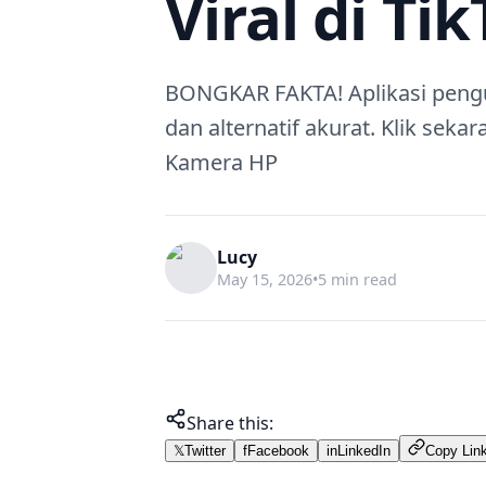
Viral di Ti
BONGKAR FAKTA! Aplikasi penguk
dan alternatif akurat. Klik sekar
Kamera HP
Lucy
May 15, 2026
•
5 min read
Share this:
𝕏
Twitter
f
Facebook
in
LinkedIn
Copy Lin