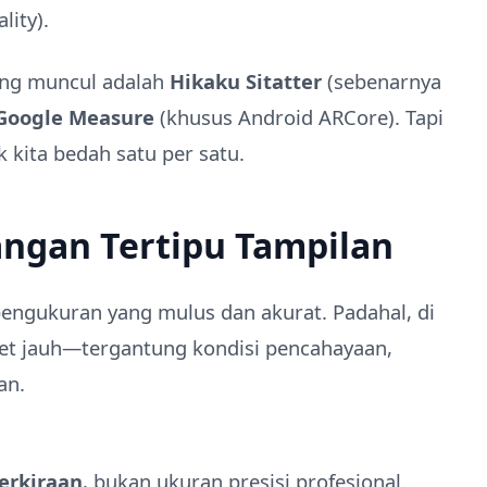
ity).
ring muncul adalah
Hikaku Sitatter
(sebenarnya
Google Measure
(khusus Android ARCore). Tapi
 kita bedah satu per satu.
Jangan Tertipu Tampilan
pengukuran yang mulus dan akurat. Padahal, di
set jauh—tergantung kondisi pencahayaan,
an.
erkiraan
, bukan ukuran presisi profesional.