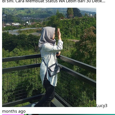
di sini. Cara Membuat Status WA Lebih dari 30 Detik
...
Lucy
3
months ago