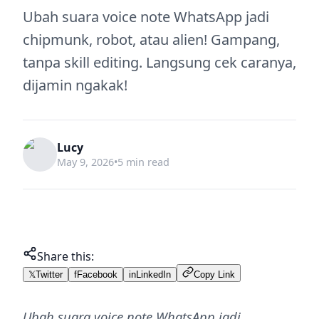
Ubah suara voice note WhatsApp jadi
chipmunk, robot, atau alien! Gampang,
tanpa skill editing. Langsung cek caranya,
dijamin ngakak!
Lucy
May 9, 2026
•
5 min read
Share this:
𝕏
Twitter
f
Facebook
in
LinkedIn
Copy Link
Ubah suara voice note WhatsApp jadi