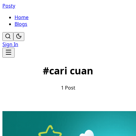
Posty
Home
Blogs
Sign In
#
cari cuan
1
Post