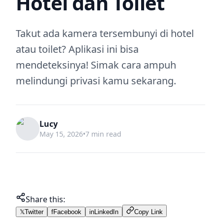
Hotel dan Toilet
Takut ada kamera tersembunyi di hotel
atau toilet? Aplikasi ini bisa
mendeteksinya! Simak cara ampuh
melindungi privasi kamu sekarang.
Lucy
May 15, 2026
•
7 min read
Share this:
𝕏
Twitter
f
Facebook
in
LinkedIn
Copy Link