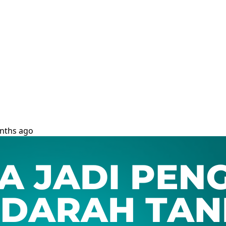
nths ago