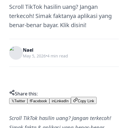
Scroll TikTok hasilin uang? Jangan
terkecoh! Simak faktanya aplikasi yang
benar-benar bayar. Klik disini!
Nael
May 5, 2026
•
4 min read
Share this:
𝕏
Twitter
f
Facebook
in
LinkedIn
Copy Link
Scroll TikTok hasilin uang? Jangan terkecoh!
Simak fakta & aplikasi yang benar-benar