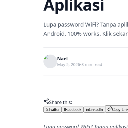
Aplikasi
Lupa password WiFi? Tanpa apli
Android. 100% works. Klik sekar
Nael
May 5, 2026
•
8 min read
Share this:
𝕏
Twitter
f
Facebook
in
LinkedIn
Copy Lin
Lupa password WiFi? Tanpa aplikasi