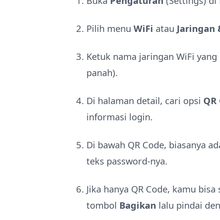
Buka
Pengaturan
(Settings) d
Pilih menu
WiFi
atau
Jaringan 
Ketuk nama jaringan WiFi yang 
panah).
Di halaman detail, cari opsi
QR 
informasi login.
Di bawah QR Code, biasanya a
teks password-nya.
Jika hanya QR Code, kamu bisa 
tombol
Bagikan
lalu pindai de