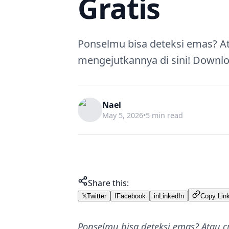
Gratis
Ponselmu bisa deteksi emas? A
mengejutkannya di sini! Downlo
Nael
May 5, 2026
•
5 min read
Share this:
𝕏
Twitter
f
Facebook
in
LinkedIn
Copy Lin
Ponselmu bisa deteksi emas? Atau c