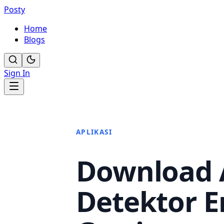
Posty
Home
Blogs
Sign In
APLIKASI
Download A
Detektor E