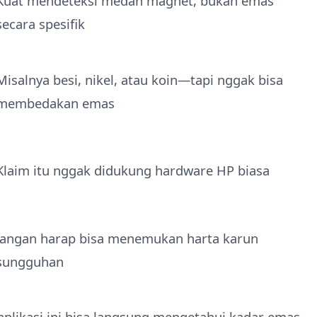
Kuat mendeteksi medan magnet, bukan emas
secara spesifik
Misalnya besi, nikel, atau koin—tapi nggak bisa
membedakan emas
Klaim itu nggak didukung hardware HP biasa
Jangan harap bisa menemukan harta karun
sungguhan
aplikasi ini bisa langsung mengetahui kadar emas