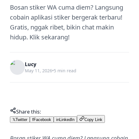
Bosan stiker WA cuma diem? Langsung
cobain aplikasi stiker bergerak terbaru!
Gratis, nggak ribet, bikin chat makin
hidup. Klik sekarang!
Lucy
May 11, 2026
•
5 min read
Share this:
𝕏
Twitter
f
Facebook
in
LinkedIn
Copy Link
Bosan stiker WA cuma diem? Langsung cobain