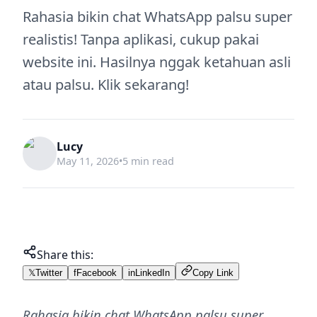
Rahasia bikin chat WhatsApp palsu super
realistis! Tanpa aplikasi, cukup pakai
website ini. Hasilnya nggak ketahuan asli
atau palsu. Klik sekarang!
Lucy
May 11, 2026
•
5 min read
Share this:
𝕏
Twitter
f
Facebook
in
LinkedIn
Copy Link
Rahasia bikin chat WhatsApp palsu super