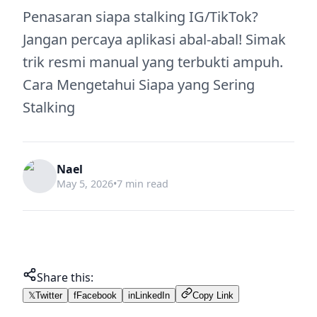
Penasaran siapa stalking IG/TikTok?
Jangan percaya aplikasi abal-abal! Simak
trik resmi manual yang terbukti ampuh.
Cara Mengetahui Siapa yang Sering
Stalking
Nael
May 5, 2026
•
7 min read
Share this:
𝕏
Twitter
f
Facebook
in
LinkedIn
Copy Link