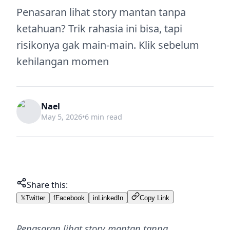
Penasaran lihat story mantan tanpa
ketahuan? Trik rahasia ini bisa, tapi
risikonya gak main-main. Klik sebelum
kehilangan momen
Nael
May 5, 2026
•
6 min read
Share this:
𝕏
Twitter
f
Facebook
in
LinkedIn
Copy Link
Penasaran lihat story mantan tanpa