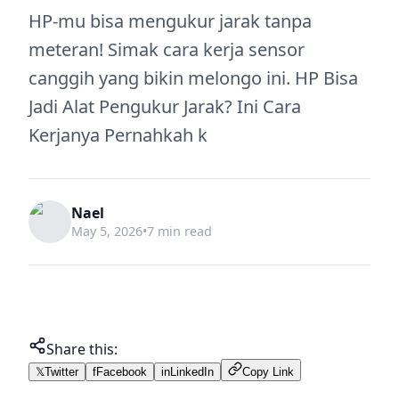
HP-mu bisa mengukur jarak tanpa
meteran! Simak cara kerja sensor
canggih yang bikin melongo ini. HP Bisa
Jadi Alat Pengukur Jarak? Ini Cara
Kerjanya Pernahkah k
Nael
May 5, 2026
•
7 min read
Share this:
𝕏
Twitter
f
Facebook
in
LinkedIn
Copy Link