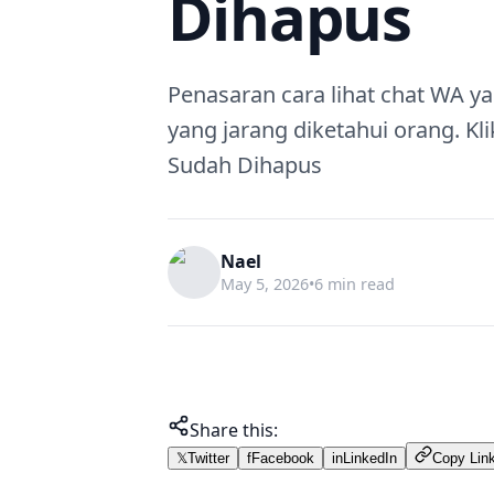
Dihapus
Penasaran cara lihat chat WA yan
yang jarang diketahui orang. K
Sudah Dihapus
Nael
May 5, 2026
•
6 min read
Share this:
𝕏
Twitter
f
Facebook
in
LinkedIn
Copy Lin