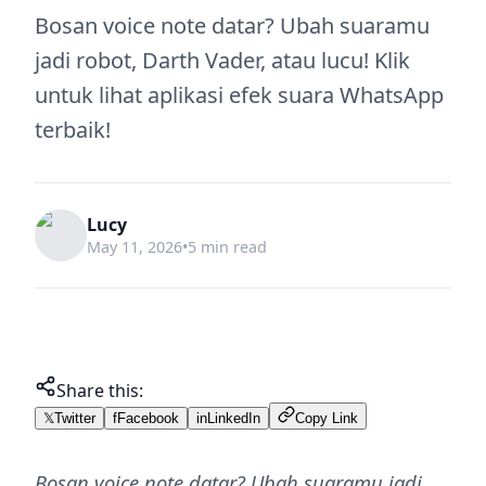
Bosan voice note datar? Ubah suaramu
jadi robot, Darth Vader, atau lucu! Klik
untuk lihat aplikasi efek suara WhatsApp
terbaik!
Lucy
May 11, 2026
•
5 min read
Share this:
𝕏
Twitter
f
Facebook
in
LinkedIn
Copy Link
Bosan voice note datar? Ubah suaramu jadi