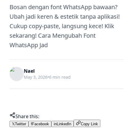
Bosan dengan font WhatsApp bawaan?
Ubah jadi keren & estetik tanpa aplikasi!
Cukup copy-paste, langsung kece! Klik
sekarang! Cara Mengubah Font
WhatsApp Jad
Nael
May 3, 2026
•
6 min read
Share this:
𝕏
Twitter
f
Facebook
in
LinkedIn
Copy Link