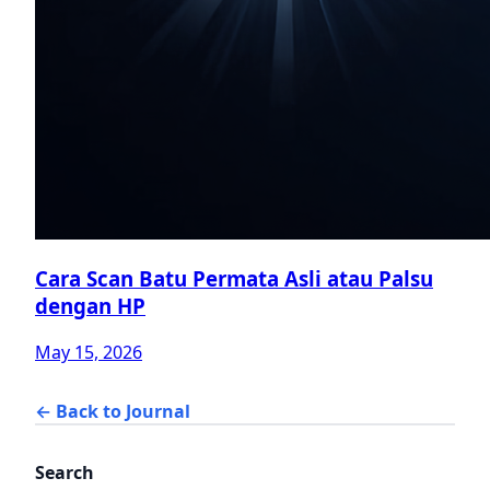
Cara Scan Batu Permata Asli atau Palsu
dengan HP
May 15, 2026
← Back to Journal
Search