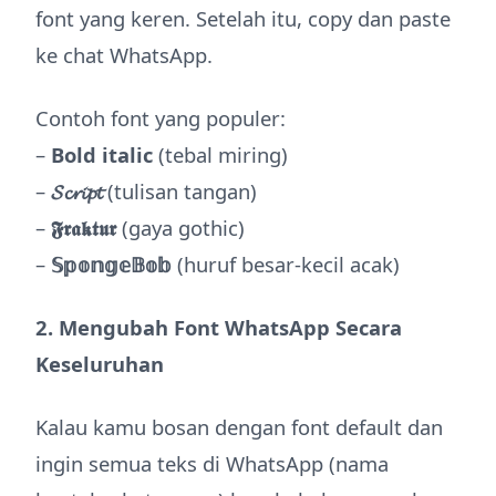
font yang keren. Setelah itu, copy dan paste
ke chat WhatsApp.
Contoh font yang populer:
–
Bold italic
(tebal miring)
–
𝓢𝓬𝓻𝓲𝓹𝓽
(tulisan tangan)
–
𝕱𝖗𝖆𝖐𝖙𝖚𝖗
(gaya gothic)
–
𝕊𝕡𝕠𝕟𝕘𝕖𝔹𝕠𝕓
(huruf besar-kecil acak)
2. Mengubah Font WhatsApp Secara
Keseluruhan
Kalau kamu bosan dengan font default dan
ingin semua teks di WhatsApp (nama