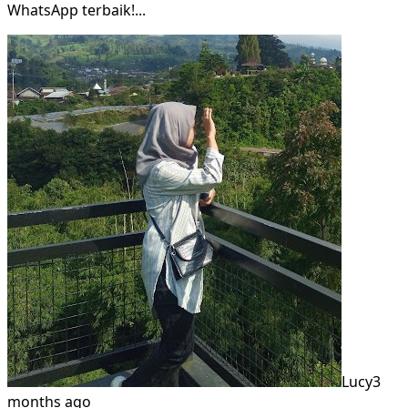
WhatsApp terbaik!
...
Lucy
3
months ago