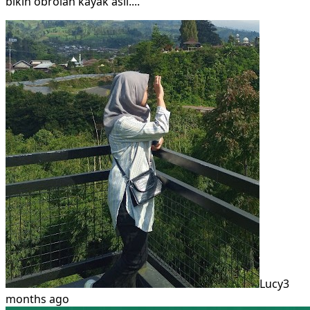
bikin obrolan kayak asli.
...
Lucy
3
months ago